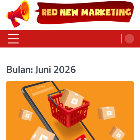
Skip
to
content
Red News Marketing
Sumber Fakta & Berita Masa Kini
Bulan:
Juni 2026