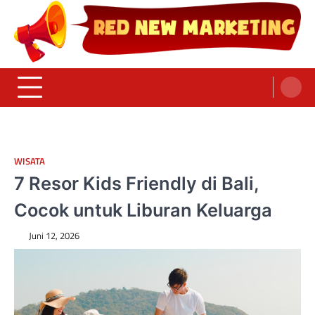
Skip
to
content
Red News Marketing
Sumber Fakta & Berita Masa Kini
WISATA
7 Resor Kids Friendly di Bali,
Cocok untuk Liburan Keluarga
Juni 12, 2026