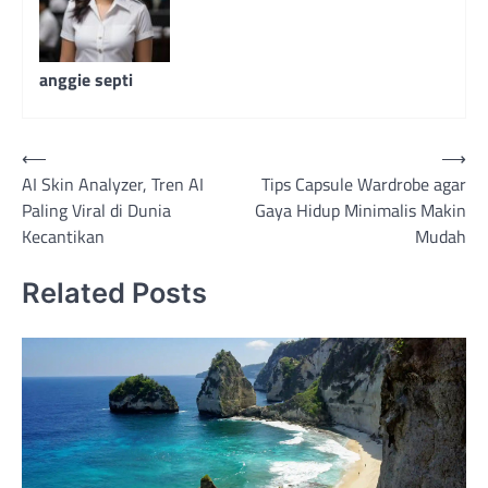
anggie septi
Navigasi
⟵
⟶
AI Skin Analyzer, Tren AI
Tips Capsule Wardrobe agar
pos
Paling Viral di Dunia
Gaya Hidup Minimalis Makin
Kecantikan
Mudah
Related Posts