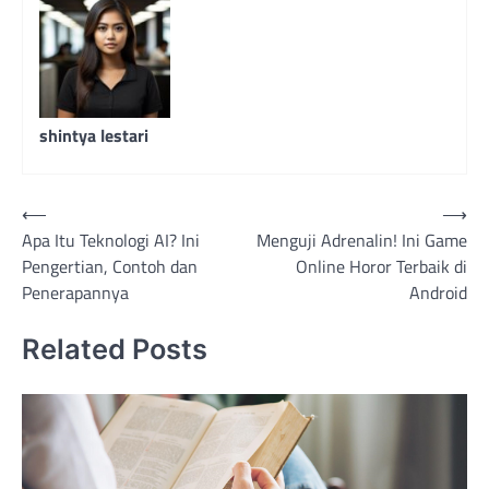
shintya lestari
Navigasi
⟵
⟶
Apa Itu Teknologi AI? Ini
Menguji Adrenalin! Ini Game
pos
Pengertian, Contoh dan
Online Horor Terbaik di
Penerapannya
Android
Related Posts