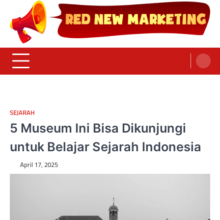
Skip
to
content
Red News Marketing
Sumber Fakta & Berita Masa Kini
SEJARAH
5 Museum Ini Bisa Dikunjungi
untuk Belajar Sejarah Indonesia
April 17, 2025