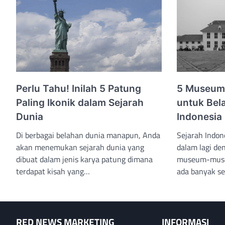
Perlu Tahu! Inilah 5 Patung
5 Museum 
Paling Ikonik dalam Sejarah
untuk Bela
Dunia
Indonesia
Di berbagai belahan dunia manapun, Anda
Sejarah Indone
akan menemukan sejarah dunia yang
dalam lagi de
dibuat dalam jenis karya patung dimana
museum-museu
terdapat kisah yang…
ada banyak s
RED NEWS MARKETING
INFORMASI