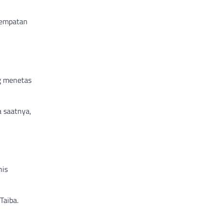
sempatan
ng menetas
 saatnya,
nis
Taiba.