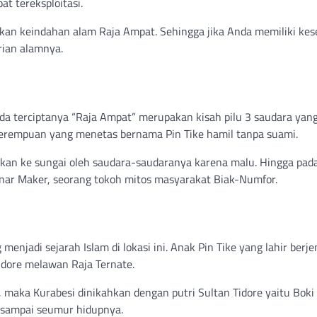
t tereksploitasi.
ikan keindahan alam Raja Ampat. Sehingga jika Anda memiliki ke
rian alamnya.
nda terciptanya “Raja Ampat” merupakan kisah pilu 3 saudara ya
perempuan yang menetas bernama Pin Tike hamil tanpa suami.
kan ke sungai oleh saudara-saudaranya karena malu. Hingga pada
nar Maker, seorang tokoh mitos masyarakat Biak-Numfor.
enjadi sejarah Islam di lokasi ini. Anak Pin Tike yang lahir berje
idore melawan Raja Ternate.
aka Kurabesi dinikahkan dengan putri Sultan Tidore yaitu Boki 
t sampai seumur hidupnya.