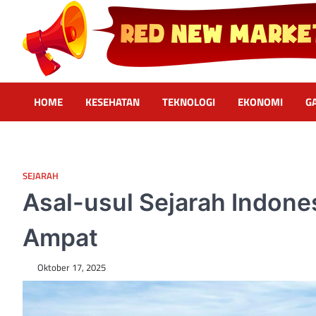
Skip
to
content
Red News Marketing
Sumber Fakta & Berita Masa Kini
HOME
KESEHATAN
TEKNOLOGI
EKONOMI
G
SEJARAH
Asal-usul Sejarah Indone
Ampat
Oktober 17, 2025