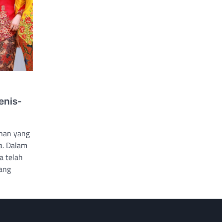
enis-
unan yang
a. Dalam
a telah
ang