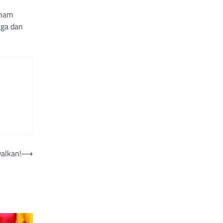
aham
aga dan
alkan!
⟶