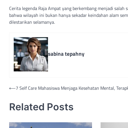
Cerita legenda Raja Ampat yang berkembang menjadi salah s
bahwa wilayah ini bukan hanya sekadar keindahan alam sema
dilestarikan selamanya.
sabina tepahny
Navigasi
⟵
7 Self Care Mahasiswa Menjaga Kesehatan Mental, Terap
pos
Related Posts