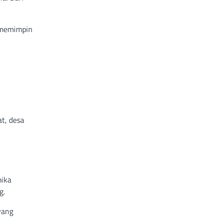
g memimpin
at, desa
mika
g.
yang