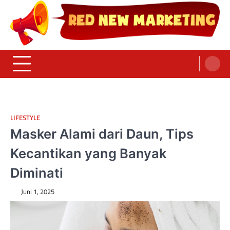
Skip
to
content
Red News Marketing
Sumber Fakta & Berita Masa Kini
LIFESTYLE
Masker Alami dari Daun, Tips
Kecantikan yang Banyak
Diminati
Juni 1, 2025