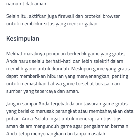
namun tidak aman.
Selain itu, aktifkan juga firewall dan proteksi browser
untuk memblokir situs yang mencurigakan.
Kesimpulan
Melihat maraknya penipuan berkedok game yang gratis,
Anda harus selalu berhati-hati dan lebih selektif dalam
memilih game untuk diunduh. Meskipun game yang gratis
dapat memberikan hiburan yang menyenangkan, penting
untuk memastikan bahwa game tersebut berasal dari
sumber yang tepercaya dan aman.
Jangan sampai Anda terjebak dalam tawaran game gratis
yang berisiko merusak perangkat atau membahayakan data
pribadi Anda. Selalu ingat untuk menerapkan tips-tips
aman dalam mengunduh game agar pengalaman bermain
Anda tetap menyenangkan dan tanpa masalah.