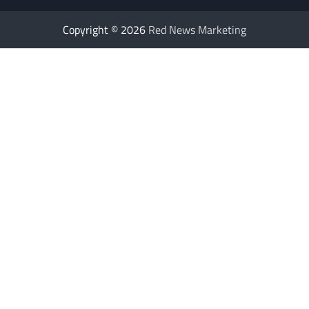
Copyright © 2026
Red News Marketing