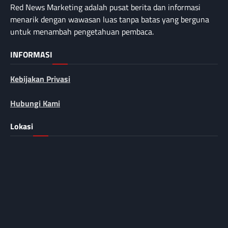
Red News Marketing adalah pusat berita dan informasi
menarik dengan wawasan luas tanpa batas yang berguna
untuk menambah pengetahuan pembaca.
INFORMASI
Kebijakan Privasi
Hubungi Kami
Lokasi