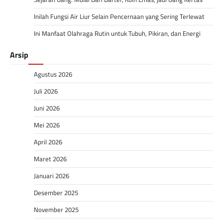
Inilah Fungsi Air Liur Selain Pencernaan yang Sering Terlewat
Ini Manfaat Olahraga Rutin untuk Tubuh, Pikiran, dan Energi
Arsip
Agustus 2026
Juli 2026
Juni 2026
Mei 2026
April 2026
Maret 2026
Januari 2026
Desember 2025
November 2025