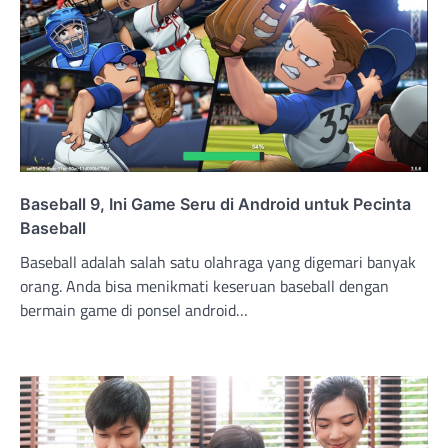
Baseball 9, Ini Game Seru di Android untuk Pecinta
Baseball
Baseball adalah salah satu olahraga yang digemari banyak
orang. Anda bisa menikmati keseruan baseball dengan
bermain game di ponsel android…