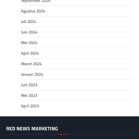
September 2024
Agustus 2024
Juli 2024
Juni 2024
Mei 2024
April 2024
Maret 2024
Januari 2024
Juni 2023
Mei 2023
April 2023
RED NEWS MARKETING