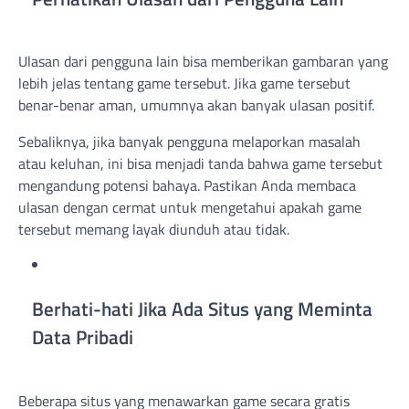
Ulasan dari pengguna lain bisa memberikan gambaran yang
lebih jelas tentang game tersebut. Jika game tersebut
benar-benar aman, umumnya akan banyak ulasan positif.
Sebaliknya, jika banyak pengguna melaporkan masalah
atau keluhan, ini bisa menjadi tanda bahwa game tersebut
mengandung potensi bahaya. Pastikan Anda membaca
ulasan dengan cermat untuk mengetahui apakah game
tersebut memang layak diunduh atau tidak.
Berhati-hati Jika Ada Situs yang Meminta
Data Pribadi
Beberapa situs yang menawarkan game secara gratis